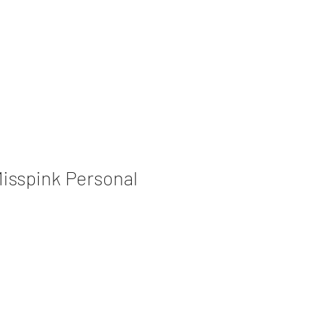
REVENDA
Login
isspink Personal
eço