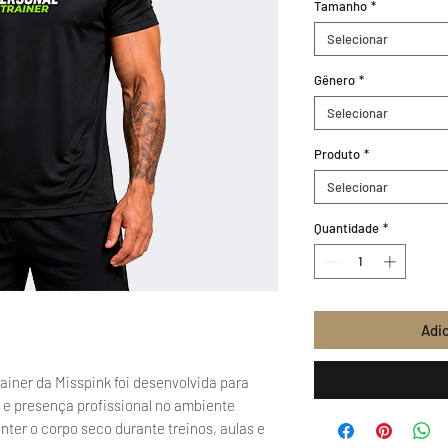
Tamanho
*
Selecionar
Gênero
*
Selecionar
Produto
*
Selecionar
Quantidade
*
Adic
ainer da Misspink foi desenvolvida para
 e presença profissional no ambiente
anter o corpo seco durante treinos, aulas e